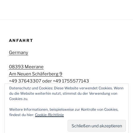
ANFAHRT
Germany
08393 Meerane
Am Neuen Schäferberg 9
+49 37643307 oder +49 1755577143
kosmetik.koehler@gmail.com
Datenschutz und Cookies: Diese Website verwendet Cookies. Wenn
du die Website weiterhin nutzt, stimmst du der Verwendung von
Erbitte Terminvereinbarung
Cookies zu.
Weitere Informationen, beispielsweise zur Kontrolle von Cookies,
findest du hier:
Cookie-Richtlinie
Stolz präsentiert von WordPress